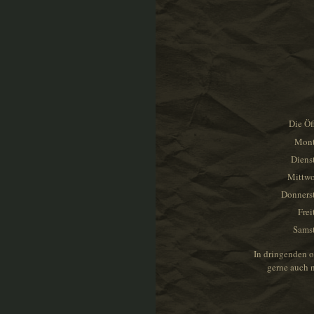
Die Öf
Mon
Diens
Mittw
Donners
Frei
Sams
In dringenden o
gerne auch 