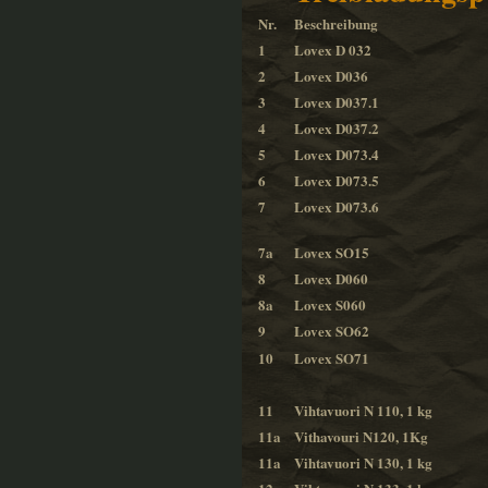
Nr.
Beschreibung
1
Lovex D 032
2
Lovex D036
3
Lovex D037.1
4
Lovex D037.2
5
Lovex D073.4
6
Lovex D073.5
7
Lovex D073.6
7a
Lovex SO15
8
Lovex D060
8a
Lovex S060
9
Lovex SO62
10
Lovex SO71
11
Vihtavuori N 110, 1 kg
11a
Vithavouri N120, 1Kg
11a
Vihtavuori N 130, 1 kg