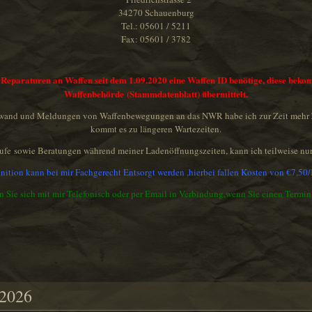
34270 Schauenburg
Tel.: 05601 / 5211
Fax: 05601 / 3782
ür Reparaturen an Waffen seit dem 1.09.2020 eine Waffen ID benötige, diese bek
Waffenbehörde (Stammdatenblatt) übermittelt.
fwand und Meldungen von Waffenbewegungen an das NWR habe ich zur Zeit mehr Ze
kommt es zu längeren Wartezeiten.
fe sowie Beratungen während meiner Ladenöffnungszeiten, kann ich teilweise nur
nition kann bei mir Fachgerecht Entsorgt werden ,hierbei fallen Kosten von €7,50/
en Sie sich mit mir Telefonisch oder per Email in Verbindung,wenn Sie einen Termi
.2026