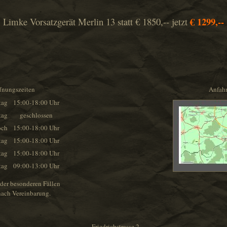
€ 1299,--
Limke Vorsatzgerät Merlin 13 statt € 1850,-- jetzt
fnungszeiten
Anfahr
tag
15:00-18:00 Uhr
tag
geschlossen
och
15:00-18:00 Uhr
tag
15:00-18:00 Uhr
tag
15:00-18:00 Uhr
tag
09:00-13:00 Uhr
der besonderen Fällen
nach Vereinbarung.
Friedrichstrasse 2