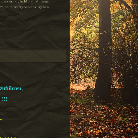
 dies ermöglicht hat ist immer
orn neue Aufgaben anzugehen.
zuführen,
!!!
-