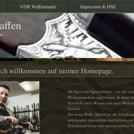
VDB Waffenmarkt
Impressum & DSE
affen
as
lich willkommen auf meiner Homepage.
Ob Jäger oder Sportschütze - sie alle sin
Büchsenmachern angewiesen. In diese Ar
Geschick, mein Wissen und mein Werkze
Passion.
Nur wenn Waffe, Munition, die Schäftung 
aufeinander abgestimmt sind können auf
Schießstand beste und reproduzierbare Er