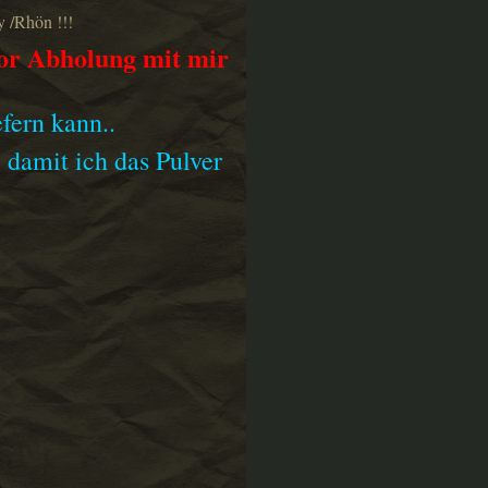
y /Rhön !!!
vor Abholung mit mir
efern kann..
 damit ich das Pulver