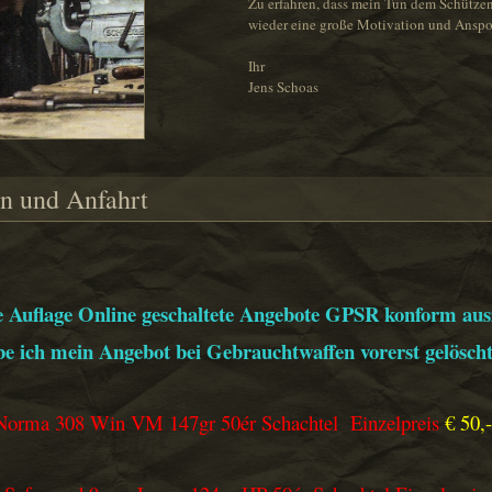
Zu erfahren, dass mein Tun dem Schützen
wieder eine große Motivation und Ansp
Ihr
Jens Schoas
n und Anfahrt
e Auflage Online geschaltete Angebote GPSR konform aus
e ich mein Angebot bei Gebrauchtwaffen vorerst gelöscht 
Norma 308 Win VM 147gr 50ér Schachtel Einzelpreis
€ 50,-