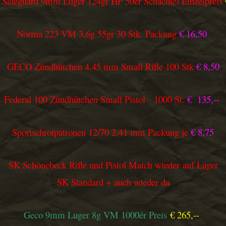
Safeguard 9mm Luger 124gr HP 50ér Schachtel Einzelpreis
Norma 223 VM 3,6g 55gr 30 Stk. Packung
€ 16,50
GECO Zündhütchen 4,45 mm Small Rifle 100 Stk
€ 8,50
Federal 100 Zündhütchen Small Pistol 1000
St.
€ 135,--
Sportschrotpatronen 12/70 2,41 mm Packung je
€ 8,75
SK Schönebeck Rifle und Pistol Match wieder auf Lager
SK Standard + auch wieder da
Geco 9mm Luger 8g VM 1000ér Preis
€ 265,--