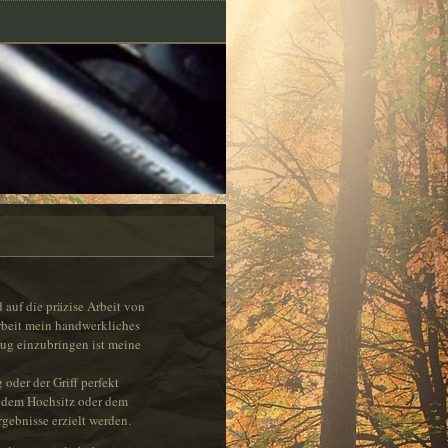
d auf die präzise Arbeit von
beit mein handwerkliches
ug einzubringen ist meine
oder der Griff perfekt
 dem Hochsitz oder dem
gebnisse erzielt werden.