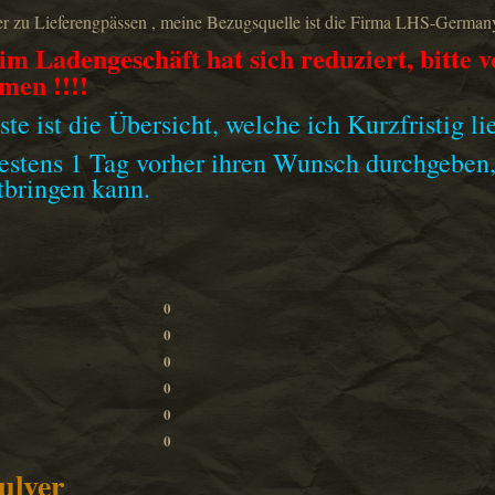
er zu Lieferengpässen , meine Bezugsquelle ist die Firma LHS-German
m Ladengeschäft hat sich reduziert, bitte 
men !!!!
te ist die Übersicht, welche ich Kurzfristig li
estens 1 Tag vorher ihren Wunsch durchgeben,
bringen kann.
0
0
0
0
0
0
ulver