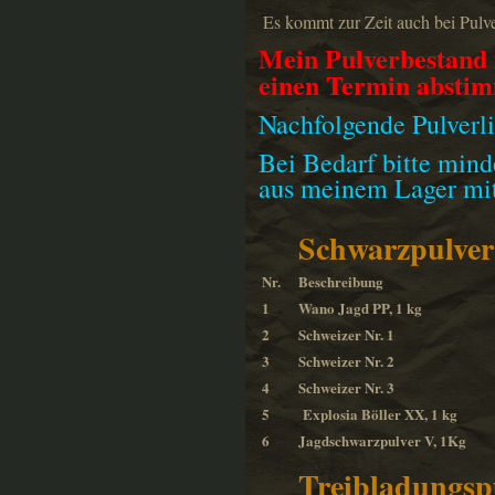
Es kommt zur Zeit auch bei Pulv
Mein Pulverbestand i
einen Termin abstim
Nachfolgende Pulverlis
Bei Bedarf bitte mind
aus meinem Lager mit
Schwarzpulver
Nr.
Beschreibung
1
Wano Jagd PP, 1 kg
2
Schweizer Nr. 1
3
Schweizer Nr. 2
4
Schweizer Nr. 3
5
Explosia Böller XX, 1 kg
6
Jagdschwarzpulver V, 1Kg
Treibladungsp