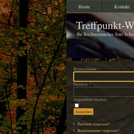
Home
Kontakt
Treffpunkt-W
Ihr Büchsenmacher Jens Scho
Benutzername
*
Passwort
*
Angemeldet bleiben
Anmelden
Passwort vergessen?
Benutzername vergessen?