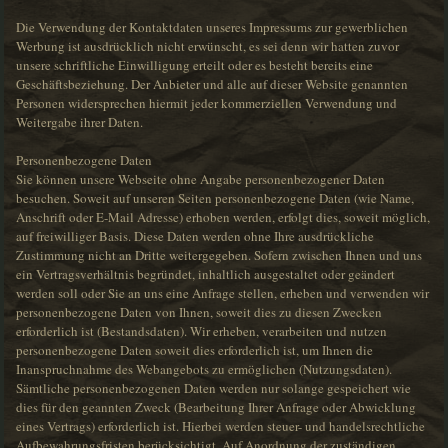
Die Verwendung der Kontaktdaten unseres Impressums zur gewerblichen
Werbung ist ausdrücklich nicht erwünscht, es sei denn wir hatten zuvor
unsere schriftliche Einwilligung erteilt oder es besteht bereits eine
Geschäftsbeziehung. Der Anbieter und alle auf dieser Website genannten
Personen widersprechen hiermit jeder kommerziellen Verwendung und
Weitergabe ihrer Daten.
Personenbezogene Daten
Sie können unsere Webseite ohne Angabe personenbezogener Daten
besuchen. Soweit auf unseren Seiten personenbezogene Daten (wie Name,
Anschrift oder E-Mail Adresse) erhoben werden, erfolgt dies, soweit möglich,
auf freiwilliger Basis. Diese Daten werden ohne Ihre ausdrückliche
Zustimmung nicht an Dritte weitergegeben. Sofern zwischen Ihnen und uns
ein Vertragsverhältnis begründet, inhaltlich ausgestaltet oder geändert
werden soll oder Sie an uns eine Anfrage stellen, erheben und verwenden wir
personenbezogene Daten von Ihnen, soweit dies zu diesen Zwecken
erforderlich ist (Bestandsdaten). Wir erheben, verarbeiten und nutzen
personenbezogene Daten soweit dies erforderlich ist, um Ihnen die
Inanspruchnahme des Webangebots zu ermöglichen (Nutzungsdaten).
Sämtliche personenbezogenen Daten werden nur solange gespeichert wie
dies für den geannten Zweck (Bearbeitung Ihrer Anfrage oder Abwicklung
eines Vertrags) erforderlich ist. Hierbei werden steuer- und handelsrechtliche
Aufbewahrungsfristen berücksichtigt. Auf Anordnung der zuständigen