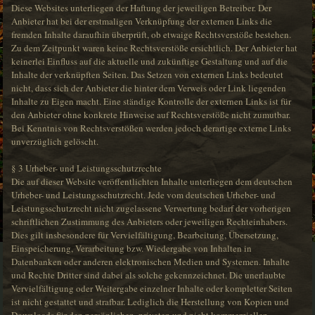
Diese Websites unterliegen der Haftung der jeweiligen Betreiber. Der
Anbieter hat bei der erstmaligen Verknüpfung der externen Links die
fremden Inhalte daraufhin überprüft, ob etwaige Rechtsverstöße bestehen.
Zu dem Zeitpunkt waren keine Rechtsverstöße ersichtlich. Der Anbieter hat
keinerlei Einfluss auf die aktuelle und zukünftige Gestaltung und auf die
Inhalte der verknüpften Seiten. Das Setzen von externen Links bedeutet
nicht, dass sich der Anbieter die hinter dem Verweis oder Link liegenden
Inhalte zu Eigen macht. Eine ständige Kontrolle der externen Links ist für
den Anbieter ohne konkrete Hinweise auf Rechtsverstöße nicht zumutbar.
Bei Kenntnis von Rechtsverstößen werden jedoch derartige externe Links
unverzüglich gelöscht.
§ 3 Urheber- und Leistungsschutzrechte
Die auf dieser Website veröffentlichten Inhalte unterliegen dem deutschen
Urheber- und Leistungsschutzrecht. Jede vom deutschen Urheber- und
Leistungsschutzrecht nicht zugelassene Verwertung bedarf der vorherigen
schriftlichen Zustimmung des Anbieters oder jeweiligen Rechteinhabers.
Dies gilt insbesondere für Vervielfältigung, Bearbeitung, Übersetzung,
Einspeicherung, Verarbeitung bzw. Wiedergabe von Inhalten in
Datenbanken oder anderen elektronischen Medien und Systemen. Inhalte
und Rechte Dritter sind dabei als solche gekennzeichnet. Die unerlaubte
Vervielfältigung oder Weitergabe einzelner Inhalte oder kompletter Seiten
ist nicht gestattet und strafbar. Lediglich die Herstellung von Kopien und