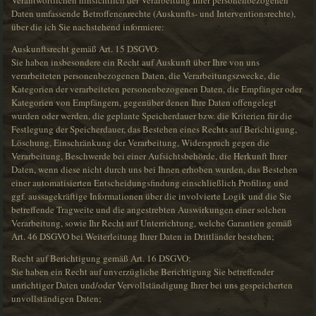
Verantwortlichen hinsichtlich der Verarbeitung Ihrer personenbezogenen
Daten umfassende Betroffenenrechte (Auskunfts- und Interventionsrechte),
über die ich Sie nachstehend informiere:
Auskunftsrecht gemäß Art. 15 DSGVO:
Sie haben insbesondere ein Recht auf Auskunft über Ihre von uns
verarbeiteten personenbezogenen Daten, die Verarbeitungszwecke, die
Kategorien der verarbeiteten personenbezogenen Daten, die Empfänger oder
Kategorien von Empfängern, gegenüber denen Ihre Daten offengelegt
wurden oder werden, die geplante Speicherdauer bzw. die Kriterien für die
Festlegung der Speicherdauer, das Bestehen eines Rechts auf Berichtigung,
Löschung, Einschränkung der Verarbeitung, Widerspruch gegen die
Verarbeitung, Beschwerde bei einer Aufsichtsbehörde, die Herkunft Ihrer
Daten, wenn diese nicht durch uns bei Ihnen erhoben wurden, das Bestehen
einer automatisierten Entscheidungsfindung einschließlich Profiling und
ggf. aussagekräftige Informationen über die involvierte Logik und die Sie
betreffende Tragweite und die angestrebten Auswirkungen einer solchen
Verarbeitung, sowie Ihr Recht auf Unterrichtung, welche Garantien gemäß
Art. 46 DSGVO bei Weiterleitung Ihrer Daten in Drittländer bestehen;
Recht auf Berichtigung gemäß Art. 16 DSGVO:
Sie haben ein Recht auf unverzügliche Berichtigung Sie betreffender
unrichtiger Daten und/oder Vervollständigung Ihrer bei uns gespeicherten
unvollständigen Daten;