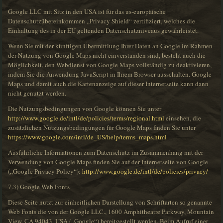
Google LLC mit Sitz in den USA ist für das us-europäische
Datenschutzübereinkommen „Privacy Shield“ zertifiziert, welches die
Einhaltung des in der EU geltenden Datenschutzniveaus gewährleistet.
Wenn Sie mit der künftigen Übermittlung Ihrer Daten an Google im Rahmen
der Nutzung von Google Maps nicht einverstanden sind, besteht auch die
Möglichkeit, den Webdienst von Google Maps vollständig zu deaktivieren,
indem Sie die Anwendung JavaScript in Ihrem Browser ausschalten. Google
Maps und damit auch die Kartenanzeige auf dieser Internetseite kann dann
nicht genutzt werden.
Die Nutzungsbedingungen von Google können Sie unter
http://www.google.de/intl/de/policies/terms/regional.html
einsehen, die
zusätzlichen Nutzungsbedingungen für Google Maps finden Sie unter
https://www.google.com/intl/de_US/help/terms_maps.html
Ausführliche Informationen zum Datenschutz im Zusammenhang mit der
Verwendung von Google Maps finden Sie auf der Internetseite von Google
(„Google Privacy Policy“):
http://www.google.de/intl/de/policies/privacy/
7.3) Google Web Fonts
Diese Seite nutzt zur einheitlichen Darstellung von Schriftarten so genannte
Web Fonts die von der Google LLC., 1600 Amphitheatre Parkway, Mountain
View, CA 94043, USA („Google“) bereitgestellt werden. Beim Aufruf einer