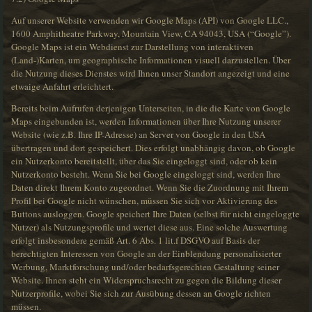
Auf unserer Website verwenden wir Google Maps (API) von Google LLC.,
1600 Amphitheatre Parkway, Mountain View, CA 94043, USA (“Google”).
Google Maps ist ein Webdienst zur Darstellung von interaktiven
(Land-)Karten, um geographische Informationen visuell darzustellen. Über
die Nutzung dieses Dienstes wird Ihnen unser Standort angezeigt und eine
etwaige Anfahrt erleichtert.
Bereits beim Aufrufen derjenigen Unterseiten, in die die Karte von Google
Maps eingebunden ist, werden Informationen über Ihre Nutzung unserer
Website (wie z.B. Ihre IP-Adresse) an Server von Google in den USA
übertragen und dort gespeichert. Dies erfolgt unabhängig davon, ob Google
ein Nutzerkonto bereitstellt, über das Sie eingeloggt sind, oder ob kein
Nutzerkonto besteht. Wenn Sie bei Google eingeloggt sind, werden Ihre
Daten direkt Ihrem Konto zugeordnet. Wenn Sie die Zuordnung mit Ihrem
Profil bei Google nicht wünschen, müssen Sie sich vor Aktivierung des
Buttons ausloggen. Google speichert Ihre Daten (selbst für nicht eingeloggte
Nutzer) als Nutzungsprofile und wertet diese aus. Eine solche Auswertung
erfolgt insbesondere gemäß Art. 6 Abs. 1 lit.f DSGVO auf Basis der
berechtigten Interessen von Google an der Einblendung personalisierter
Werbung, Marktforschung und/oder bedarfsgerechten Gestaltung seiner
Website. Ihnen steht ein Widerspruchsrecht zu gegen die Bildung dieser
Nutzerprofile, wobei Sie sich zur Ausübung dessen an Google richten
müssen.