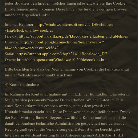
jedes Browsers beschrieben, welches Ihnen erläutert, wie Sie Ihre Cookie-
Einstellungen ändern können. Diese finden Sie für die jeweiligen Browser
unter den folgenden Links:
Internet Explorer:
http://windows.microsoft.com/de-DE/windows-
vista/Block-or-allow-cookies
Firefox:
https://support.mozilla.org/de/kb/cookies-erlauben-und-ablehnen
Chrome:
http://support.google.com/chrome/bin/answer.py?
hl=de&hlrm=en&answer=95647
Safari:
https://support.apple.com/kb/ph21411?locale=de_DE
Opera:
http://help.opera.com/Windows/10.20/de/cookies.html
Bitte beachten Sie, dass bei Nichtannahme von Cookies die Funktionalität
unserer Website eingeschränkt sein kann.
4) Kontaktaufnahme
Im Rahmen der Kontaktaufnahme mit mir (z.B. per Kontaktformular oder E-
Mail) werden personenbezogene Daten erhoben. Welche Daten im Falle
eines Kontaktformulars erhoben werden, ist aus dem jeweiligen
Kontaktformular ersichtlich. Diese Daten werden ausschließlich zum Zweck
der Beantwortung Ihres Anliegens bzw. für die Kontaktaufnahme und die
damit verbundene technische Administration gespeichert und verwendet.
Rechtsgrundlage für die Verarbeitung der Daten ist unser berechtigtes
Interesse an der Beantwortung Ihres Anliegens gemäß Art. 6 Abs. 1 lit. f