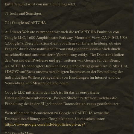
Entfallen und wird von mir nicht eingesetzt.
7) Tools und Sonstiges
7.1) Google reCAPTCHA
Auf dieser Website verwenden wir auch die reCAPTCHA Funktion von
Google LLC, 1600 Amphitheatre Parkway, Mountain View, CA 94043, USA
(„Google“). Diese Funktion dient vor allem zur Unterscheidung, ob eine
Eingabe durch eine natürliche Person erfolgt oder missbräuchlich durch
maschinelle und automatisierte Verarbeitung erfolgt. Der Dienst inkludiert
den Versand der IP-Adresse und ggf. weiterer von Google für den Dienst
reCAPTCHA benötigter Daten an Google und erfolgt gemäß Art. 6 Abs. 1 lit.
f DSGVO auf Basis unseres berechtigten Interesses an der Feststellung der
individuellen Willensgetragenheit von Handlungen im Internet und der
Vermeidung von Missbrauch und Spam.
Google LLC mit Sitz in den USA ist für das us-europäische
Datenschutzübereinkommen „Privacy Shield“ zertifiziert, welches die
Einhaltung des in der EU geltenden Datenschutzniveaus gewährleistet.
Weiterführende Informationen zu Google reCAPTCHA sowie die
Datenschutzerklärung von Google können Sie einsehen unter:
https://www.google.com/intl/de/policies/privacy/
7.2) Google Maps