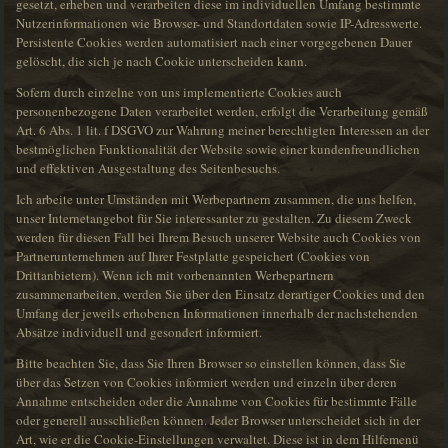
gesetzt, erheben und verarbeiten diese im individuellen Umfang bestimmte
Nutzerinformationen wie Browser- und Standortdaten sowie IP-Adresswerte.
Persistente Cookies werden automatisiert nach einer vorgegebenen Dauer
gelöscht, die sich je nach Cookie unterscheiden kann.
Sofern durch einzelne von uns implementierte Cookies auch
personenbezogene Daten verarbeitet werden, erfolgt die Verarbeitung gemäß
Art. 6 Abs. 1 lit. f DSGVO zur Wahrung meiner berechtigten Interessen an der
bestmöglichen Funktionalität der Website sowie einer kundenfreundlichen
und effektiven Ausgestaltung des Seitenbesuchs.
Ich arbeite unter Umständen mit Werbepartnern zusammen, die uns helfen,
unser Internetangebot für Sie interessanter zu gestalten. Zu diesem Zweck
werden für diesen Fall bei Ihrem Besuch unserer Website auch Cookies von
Partnerunternehmen auf Ihrer Festplatte gespeichert (Cookies von
Drittanbietern). Wenn ich mit vorbenannten Werbepartnern
zusammenarbeiten, werden Sie über den Einsatz derartiger Cookies und den
Umfang der jeweils erhobenen Informationen innerhalb der nachstehenden
Absätze individuell und gesondert informiert.
Bitte beachten Sie, dass Sie Ihren Browser so einstellen können, dass Sie
über das Setzen von Cookies informiert werden und einzeln über deren
Annahme entscheiden oder die Annahme von Cookies für bestimmte Fälle
oder generell ausschließen können. Jeder Browser unterscheidet sich in der
Art, wie er die Cookie-Einstellungen verwaltet. Diese ist in dem Hilfemenü