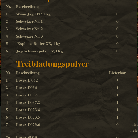
Nr.
Beschreibung
1
Wano Jagd PP, 1 kg
0
2
Schweizer Nr. 1
0
3
Schweizer Nr. 2
0
4
Schweizer Nr. 3
0
5
Explosia Böller XX, 1 kg
0
6
Jagdschwarzpulver V, 1Kg
0
Treibladungspulver
Nr.
Beschreibung
Lieferbar
1
Lovex D 032
1
2
Lovex D036
1
3
Lovex D037.1
1
4
Lovex D037.2
1
5
Lovex D073.4
1
6
Lovex D073.5
1
7
Lovex D073.6
0
nic
lief
7a
Lovex SO15
0