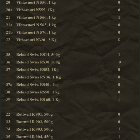
20
Vihtavuori N 550, 1 kg
0
20a
Vithavouri N555, 1Kg
0
21
Vihtavuori N 560, 1 kg
1
21a
Vihtavuori N 565, 1 kg
0
21b
Vihtavuori N 570, 1 kg
0
22
Vithavouri N320 , 2 Kg
0
35
Reload Swiss RS14, 500g
1
36
Reload Swiss RS30, 500g
0
37
Reload Swiss RS52, 1Kg
0
Reload Swiss RS 36, 1 Kg
0
37a
Reload Swiss RS40 , 1kg
0
38
Reload Swiss RS50 , 1 kg
0
39
Reload Swiss RS 60, 1 Kg
1
22
Rottweil R 901, 500g
0
23
Rottweil R 902, 500g
0
1
24
Rottweil R 903, 500g
25
Rottweil R 904, 450g
1