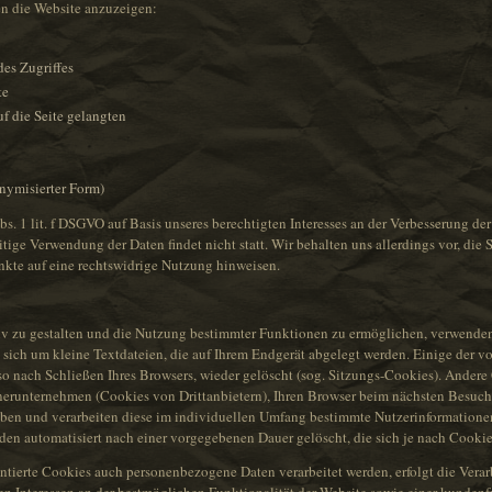
nen die Website anzuzeigen:
es Zugriffes
te
f die Seite gelangten
onymisierter Form)
s. 1 lit. f DSGVO auf Basis unseres berechtigten Interesses an der Verbesserung der
ige Verwendung der Daten findet nicht statt. Wir behalten uns allerdings vor, die S
nkte auf eine rechtswidrige Nutzung hinweisen.
iv zu gestalten und die Nutzung bestimmter Funktionen zu ermöglichen, verwenden
 sich um kleine Textdateien, die auf Ihrem Endgerät abgelegt werden. Einige der
o nach Schließen Ihres Browsers, wieder gelöscht (sog. Sitzungs-Cookies). Andere
nerunternehmen (Cookies von Drittanbietern), Ihren Browser beim nächsten Besuch
eben und verarbeiten diese im individuellen Umfang bestimmte Nutzerinformatione
rden automatisiert nach einer vorgegebenen Dauer gelöscht, die sich je nach Cooki
tierte Cookies auch personenbezogene Daten verarbeitet werden, erfolgt die Verarbe