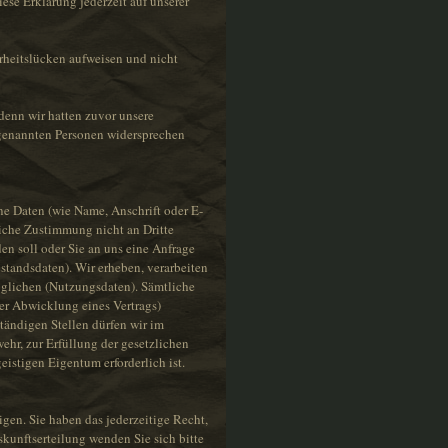
ese Erklärung jederzeit auf unserer
rheitslücken aufweisen und nicht
denn wir hatten zuvor unsere
te genannten Personen widersprechen
e Daten (wie Name, Anschrift oder E-
liche Zustimmung nicht an Dritte
en soll oder Sie an uns eine Anfrage
standsdaten). Wir erheben, verarbeiten
öglichen (Nutzungsdaten). Sämtliche
er Abwicklung eines Vertrags)
tändigen Stellen dürfen wir im
ehr, zur Erfüllung der gesetzlichen
stigen Eigentum erforderlich ist.
igen. Sie haben das jederzeitige Recht,
kunftserteilung wenden Sie sich bitte