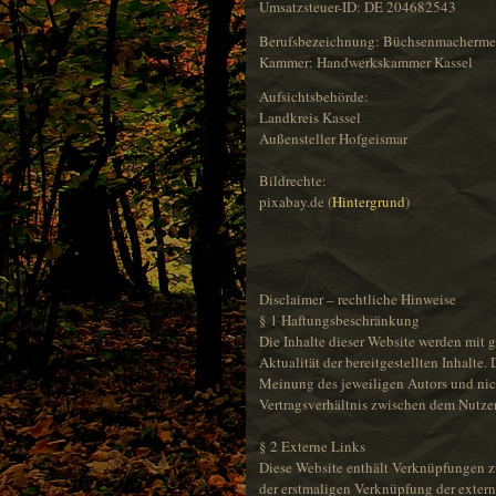
Umsatzsteuer-ID: DE 204682543
Berufsbezeichnung: Büchsenmachermei
Kammer: Handwerkskammer Kassel
Aufsichtsbehörde:
Landkreis Kassel
Außensteller Hofgeismar
Bildrechte:
pixabay.de (
Hintergrund
)
Disclaimer – rechtliche Hinweise
§ 1 Haftungsbeschränkung
Die Inhalte dieser Website werden mit g
Aktualität der bereitgestellten Inhalte
Meinung des jeweiligen Autors und nic
Vertragsverhältnis zwischen dem Nutze
§ 2 Externe Links
Diese Website enthält Verknüpfungen zu 
der erstmaligen Verknüpfung der extern