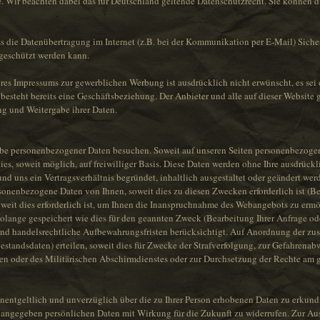
. Wir beachten dabei das für Deutschland geltende Datenschutzrecht. Sie können di
ss die Datenübertragung im Internet (z.B. bei der Kommunikation per E-Mail) Siche
 geschützt werden kann.
s Impressums zur gewerblichen Werbung ist ausdrücklich nicht erwünscht, es sei 
es besteht bereits eine Geschäftsbeziehung. Der Anbieter und alle auf dieser Websi
g und Weitergabe ihrer Daten.
e personenbezogener Daten besuchen. Soweit auf unseren Seiten personenbezogen
ies, soweit möglich, auf freiwilliger Basis. Diese Daten werden ohne Ihre ausdrück
d uns ein Vertragsverhältnis begründet, inhaltlich ausgestaltet oder geändert werd
sonenbezogene Daten von Ihnen, soweit dies zu diesen Zwecken erforderlich ist (Be
eit dies erforderlich ist, um Ihnen die Inanspruchnahme des Webangebots zu erm
lange gespeichert wie dies für den geannten Zweck (Bearbeitung Ihrer Anfrage od
- und handelsrechtliche Aufbewahrungsfristen berücksichtigt. Auf Anordnung der zus
estandsdaten) erteilen, soweit dies für Zwecke der Strafverfolgung, zur Gefahrenabw
 oder des Militärischen Abschirmdienstes oder zur Durchsetzung der Rechte am gei
unentgeltlich und unverzüglich über die zu Ihrer Person erhobenen Daten zu erkund
angegeben persönlichen Daten mit Wirkung für die Zukunft zu widerrufen. Zur Aus