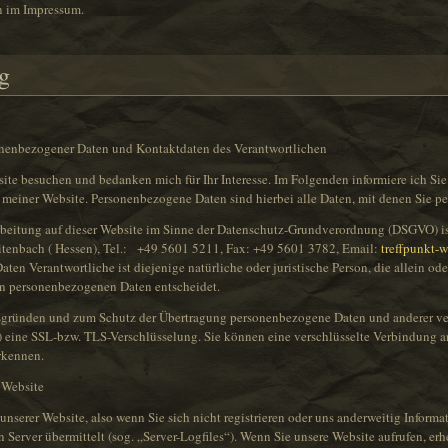
n im Impressum.
g
onenbezogener Daten und Kontaktdaten des Verantwortlichen
bsite besuchen und bedanken mich für Ihr Interesse. Im Folgenden informiere ich S
iner Website. Personenbezogene Daten sind hierbei alle Daten, mit denen Sie per
arbeitung auf dieser Website im Sinne der Datenschutz-Grundverordnung (DSGVO) is
eitenbach ( Hessen), Tel.: +49 5601 5211, Fax: +49 5601 3782, Email:
treffpunkt-
en Verantwortliche ist diejenige natürliche oder juristische Person, die allein od
on personenbezogenen Daten entscheidet.
tsgründen und zum Schutz der Übertragung personenbezogene Daten und anderer vert
 eine SSL-bzw. TLS-Verschlüsselung. Sie können eine verschlüsselte Verbindung a
rkennen.
 Website
nserer Website, also wenn Sie sich nicht registrieren oder uns anderweitig Informa
n Server übermittelt (sog. „Server-Logfiles“). Wenn Sie unsere Website aufrufen, erh