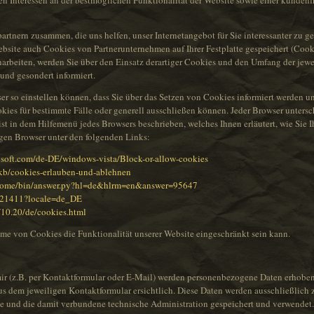
 Interessen an der bestmöglichen Funktionalität der Website sowie einer kundenf
artnern zusammen, die uns helfen, unser Internetangebot für Sie interessanter zu g
ebsite auch Cookies von Partnerunternehmen auf Ihrer Festplatte gespeichert (Cook
beiten, werden Sie über den Einsatz derartiger Cookies und den Umfang der jewe
und gesondert informiert.
wser so einstellen können, dass Sie über das Setzen von Cookies informiert werden
es für bestimmte Fälle oder generell ausschließen können. Jeder Browser unterschei
ist in dem Hilfemenü jedes Browsers beschrieben, welches Ihnen erläutert, wie Sie
igen Browser unter den folgenden Links:
osoft.com/de-DE/windows-vista/Block-or-allow-cookies
e/kb/cookies-erlauben-und-ablehnen
chrome/bin/answer.py?hl=de&hlrm=en&answer=95647
ph21411?locale=de_DE
/10.20/de/cookies.html
hme von Cookies die Funktionalität unserer Website eingeschränkt sein kann.
 (z.B. per Kontaktformular oder E-Mail) werden personenbezogene Daten erhoben.
us dem jeweiligen Kontaktformular ersichtlich. Diese Daten werden ausschließlic
e und die damit verbundene technische Administration gespeichert und verwendet.