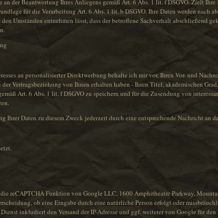
sse an der Beantwortung Ihres Anliegens gemäß Art. 6 Abs. 1 lit. f DSGVO. Zielt Ihr
grundlage für die Verarbeitung Art. 6 Abs. 1 lit. b DSGVO. Ihre Daten werden nach 
aus den Umständen entnehmen lässt, dass der betroffene Sachverhalt abschließend gek
n.
ung
esses an personalisierter Direktwerbung behalte ich mir vor, Ihren Vor- und Nachna
er Vertragsbeziehung von Ihnen erhalten haben - Ihren Titel, akademischen Grad, I
emäß Art. 6 Abs. 1 lit. f DSGVO zu speichern und für die Zusendung von interess
zen.
g Ihrer Daten zu diesem Zweck jederzeit durch eine entsprechende Nachricht an d
etzt.
ch die reCAPTCHA Funktion von Google LLC, 1600 Amphitheatre Parkway, Mounta
erscheidung, ob eine Eingabe durch eine natürliche Person erfolgt oder missbräuch
er Dienst inkludiert den Versand der IP-Adresse und ggf. weiterer von Google für 