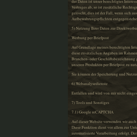
der Daten ist unser berechtigtes Intere
Vertrages ab, so ist zusätzliche Rechts
gelöscht, dies ist der Fall, wenn sich 
Aufbewahrungspflichten entgegenstehe
5) Nutzung Ihrer Daten zur Direktwerb
Werbung per Briefpost
Auf Grundlage meines berechtigten Inter
diese zusätzlichen Angaben im Rahmen d
Branchen- oder Geschäftsbezeichnung g
unseren Produkten per Briefpost zu nut
Sie können der Speicherung und Nutzun
6) Webanalysedienste
Entfallen und wird von mir nicht einges
7) Tools und Sonstiges
7.1) Google reCAPTCHA
Auf dieser Website verwenden wir au
Diese Funktion dient vor allem zur Unt
automatisierte Verarbeitung erfolgt. D