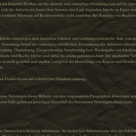
r hat keinerlei Einfluss auf die aktuelle und zukünftige Gestaltung und auf die Inha
 sich der Anbieter die hinter dem Verweis oder Link liegenden Inhalte zu Eigen ma
ne konkrete Hinweise auf Rechtsverstöße nicht zumutbar. Bei Kenntnis von Rechtsv
n Inhalte unterliegen dem deutschen Urheber- und Leistungsschutzrecht. Jede vom 
 Verwertung bedarf der vorherigen schriftlichen Zustimmung des Anbieters oder jew
arbeitung, Übersetzung, Einspeicherung, Verarbeitung bzw. Wiedergabe von Inhalte
halte und Rechte Dritter sind dabei als solche gekennzeichnet. Die unerlaubte Ve
n ist nicht gestattet und strafbar. Lediglich die Herstellung von Kopien und Downlo
bt.
n Frames ist nur mit schriftlicher Erlaubnis zulässig.
elne Nutzungen dieser Website von den vorgenannten Paragraphen abweichen, wird
esem Falle gelten im jeweiligen Einzelfall die besonderen Nutzungsbedingungen.
re Datenschutzerklärung informieren. Sie finden hier Informationen über die Erhe